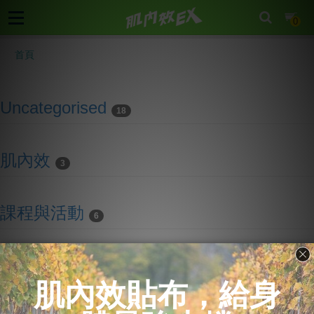
cart
0
首頁
Uncategorised
18
肌內效
3
課程與活動
6
知識文章
32