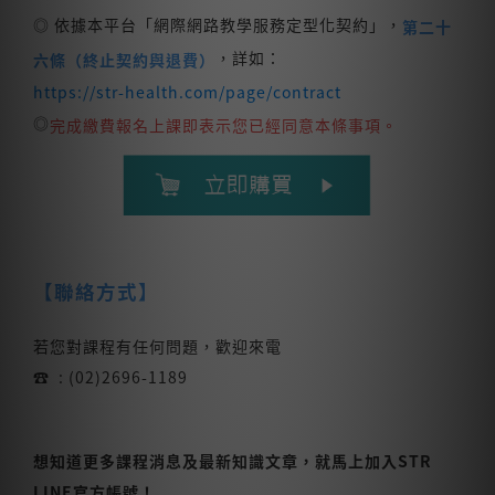
◎ 依據本平台「網際網路教學服務定型化契約」，
第二十
，詳如：
六條（終止契約與退費）
https://str-health.com/page/contract
◎
完成繳費報名上課即表示您已經同意本條事項。
【聯絡方式】
若您對課程有任何問題，歡迎來電
☎ : (02)2696-1189
想知道更多課程消息及最新知識文章，就馬上加入STR
LINE官方帳號！