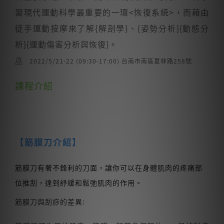
習現代運動科學最重要的一環<恢復系統>，而藉由
徒手運動按摩來了解{解剖學}、{姿勢分析}{動態分
析}{運動傷害分析與恢復}。
2022/5/21-22 (09:30-17:00) 台南市南區夏林路258號
課程介紹
【筋膜刀介紹】
筋膜刀有著不鋒利的刀面，讓你可以在身體肌肉的疼痛部
位推刮，達到紓緩和鬆弛肌肉的作用。
筋膜刀與刮痧的差異: