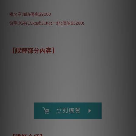
報名享加購優惠$2000
負重水袋(15kg或20kg)一組(價值$3280)
【課程部分內容】