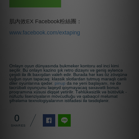
肌內效EX Facebook粉絲團：
www.facebook.com/extaping
Onlayn oyun dünyasında bukmeker kontoru əsl inci kimi
seçilir. Bu onlayn kazino şık retro dizaynı və geniş əyləncə
çeşidi ilə ilk baxışdan valeh edir. Burada hər kəs öz zövqünə
uyğun oyun tapacaq: klassik slotlardan tutmuş maraqlı canlı
diler oyunlarına qədər.
pinup
da nə yeni başlayanı, nə də
təcrübəli oyunçunu laqeyd qoymayacaq səxavətli bonus
proqramına xüsusi diqqət yetirilir. Təhlükəsizlik və bütövlük -
nüfuzlu lisenziyaların mövcudluğu və qabaqcıl məlumat
şifrələmə texnologiyalarının istifadəsi ilə təsdiqlənir.
0