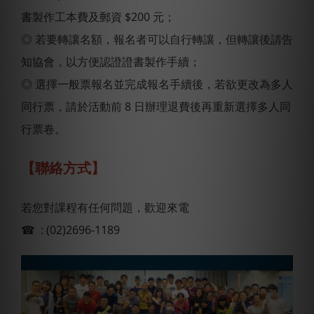
書製作工本費及郵資 $200 元；
◎ 若要轉讓名額，報名者可以自行轉讓，但轉讓後請告
知協會，以方便認證證書製作手續；
◎ 選擇一般票報名並完成報名手續後，若欲更改為多人
同行票，請於活動前 8 日辦理退費後再重新選擇多人同
行票卷。
【聯絡方式】
若您對課程有任何問題，歡迎來電
☎ : (02)2696-1189