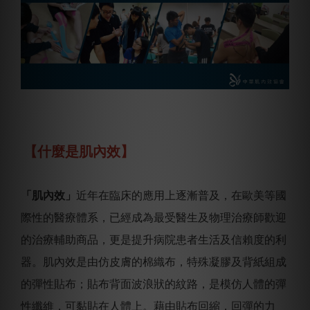
【什麼是肌內效】
「肌內效」
近年在臨床的應用上逐漸普及，在歐美等國
際性的醫療體系，已經成為最受醫生及物理治療師歡迎
的治療輔助商品，更是提升病院患者生活及信賴度的利
器。肌內效是由仿皮膚的棉織布，特殊凝膠及背紙組成
的彈性貼布；貼布背面波浪狀的紋路，是模仿人體的彈
性纖維，可黏貼在人體上。藉由貼布回縮，回彈的力