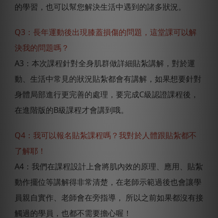
的學習，也可以幫您解決生活中遇到的諸多狀況。
Q3：長年運動後出現膝蓋損傷的問題，這堂課可以解
決我的問題嗎？
A3：本次課程針對全身肌群做詳細貼紮講解，對於運
動、生活中常見的狀況貼紮都會有講解，如果想要針對
身體局部進行更完善的處理，要完成C級認證課程後，
在進階版的B級課程才會講到哦。
Q4：我可以報名貼紮課程嗎？我對於人體跟貼紮都不
了解耶！
A4：我們在課程設計上會將肌內效的原理、應用、貼紮
動作擺位等講解得非常清楚，在老師示範過後也會讓學
員親自實作、老師會在旁指導， 所以之前如果都沒有接
觸過的學員，也都不需要擔心喔！