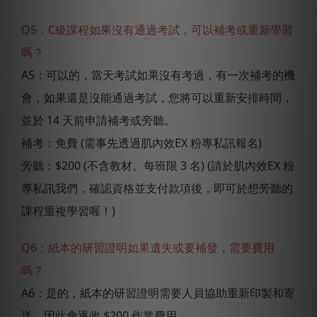
Q5：C級課程如果沒有通過考試，可以補考或重新學習
嗎？
A5：可以的，當天考試如果沒有考過，有一次補考的機
會，如果還是沒能通過考試，您將可以重新安排時間，
並於 14 天前申請補考或旁聽。
補考：免費 (需事先透過肌內效EX 粉專私訊報名)
旁聽：$200 (不含教材。每班限 3 名) (請於肌內效EX 粉
專私訊我們，確認資格並支付款項後，即可於想旁聽的
課程重複學習喔！)
Q6：紙本的研習證明如果遺失或要補發，需要費用
嗎？
A6：是的，紙本的研習證明需要人員協助重新印製和寄
送，因此會逐收 $200 作業費用。