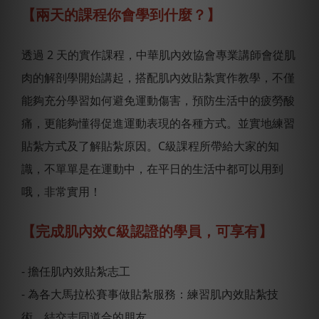
【兩天的課程你會學到什麼？】
透過 2 天的實作課程，中華肌內效協會專業講師會從肌
肉的解剖學開始講起，搭配肌內效貼紮實作教學，不僅
能夠充分學習如何避免運動傷害，預防生活中的疲勞酸
痛，更能夠懂得促進運動表現的各種方式。並實地練習
貼紮方式及了解貼紮原因。C級課程所帶給大家的知
識，不單單是在運動中，在平日的生活中都可以用到
哦，非常實用！
【完成肌內效C級認證的學員，可享有】
- 擔任肌內效貼紮志工
- 為各大馬拉松賽事做貼紮服務：練習肌內效貼紮技
術，結交志同道合的朋友