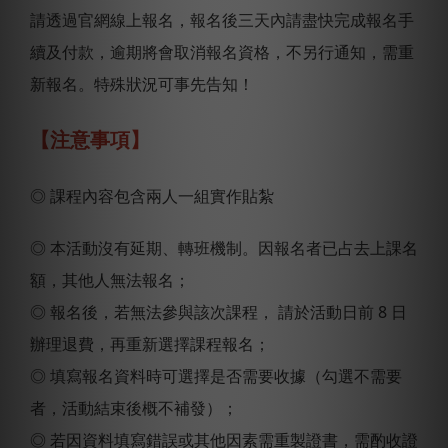
請透過官網線上報名，報名後三天內請盡快完成報名手
續及付款，逾期將會取消報名資格，不另行通知，需重
新報名。特殊狀況可事先告知！
【注意事項】
◎ 課程內容包含兩人一組實作貼紮
◎ 本活動沒有延期、轉班機制。因報名者已占去上課名
額，其他人無法報名；
◎ 報名後，若無法參與該次課程， 請於活動日前 8 日
辦理退費，再重新選擇課程報名；
◎ 填寫報名資料時可選擇是否需要收據（勾選不需要
者，活動結束後概不補發）；
◎ 若因資料填寫錯誤或其他因素需重製證書，需酌收證