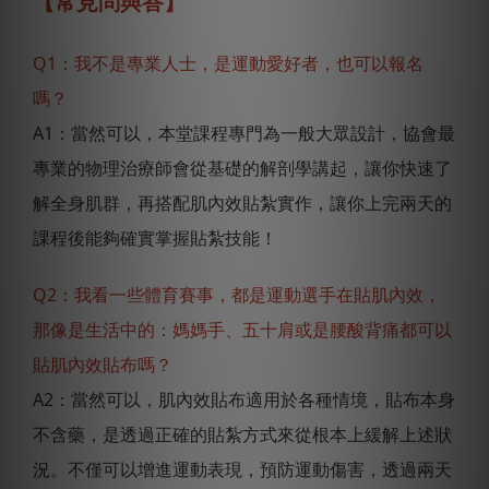
【常見問與答】
Q1：我不是專業人士，是運動愛好者，也可以報名
嗎？
A1：當然可以，本堂課程專門為一般大眾設計，協會最
專業的物理治療師會從基礎的解剖學講起，讓你快速了
解全身肌群，再搭配肌內效貼紮實作，讓你上完兩天的
課程後能夠確實掌握貼紮技能！
Q2：我看一些體育賽事，都是運動選手在貼肌內效，
那像是生活中的：媽媽手、五十肩或是腰酸背痛都可以
貼肌內效貼布嗎？
A2：當然可以，肌內效貼布適用於各種情境，貼布本身
不含藥，是透過正確的貼紮方式來從根本上緩解上述狀
況。不僅可以增進運動表現，預防運動傷害，透過兩天