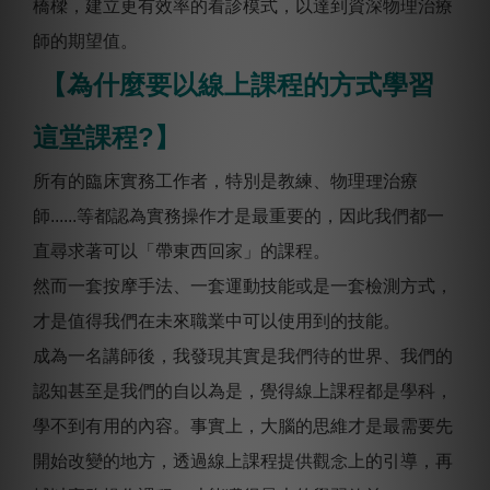
橋樑，建立更有效率的看診模式，以達到資深物理治療
師的期望值。
【為什麼要以線上課程的方式學習
這堂課程?】
所有的臨床實務⼯作者，特別是教練、物理理治療
師......等都認為實務操作才是最重要的，因此我們都一
直尋求著可以「帶東西回家」的課程。
然而一套按摩手法、一套運動技能或是一套檢測方式，
才是值得我們在未來職業中可以使用到的技能。
成為一名講師後，我發現其實是我們待的世界、我們的
認知甚⾄是我們的自以為是，覺得線上課程都是學科，
學不到有用的內容。事實上，大腦的思維才是最需要先
開始改變的地方，透過線上課程提供觀念上的引導，再