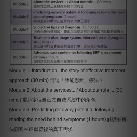
Module 1: Introduction : the story of effective treatment
approach (30 min) 何謂「效能思維」療法？
Module 2: About the services... / About our role ... (30
mins) 重新定位⾃⼰在⾃費系統中的⾓⾊
Module 3: Predicting recovery potential following
reading the need behind symptoms (1 hours) 解讀並解
決顧客在症狀背後的真正需求