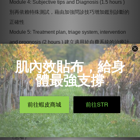
Module 4: Subjective tips and Diagnosis (1.5 hours )
別再依賴特殊測試，藉由加強問診技巧增加鑑別診斷的
正確性
Module 5: Treatment plan, triage system, intervention
and prognosis (2 hours ) 建立適⽤於⾃費系統的治療計
畫：從預後分析開始
Module 6 : Advanced case conference following EBP’s
recommendations (1 hour) 如何將效能思維應⽤在實際
的個案中
【課程優勢】
物理治療師學分 (申請中)
運動防護員學分 (申請中)
針對臨床推理的線上課程，讓你用不同的世界看顧客
（患者）