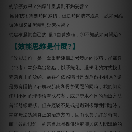
的診療效果？治療計畫規劃不夠妥善？
臨床技術需要時間累積，但是時間成本過高，該如何縮
短時間又能累積到臨床技術？
想建構屬於自己的1對1自費療程，卻不知該如何開始？
【效能思維是什麼?】
『效能思維』是一套重新建構思考策略的技巧，從顧客
（患者）本身為出發點，以系統化、邏輯化的方式找出
問題真正的源頭。顧客不依照囑咐是因為做不到嗎？還
是另有隱情？在解決肌肉和骨骼問題的同時，我們傾向
使用不同的理學檢查找答案，或是尋求不同的治療方法
嘗試舒緩症狀。但在經驗不足或是遇到複雜性問題時，
常常無法找到真正的治療方向，因而浪費了許多時間。
而「效能思維」的宗旨就是提供治療師與病人間溝通的