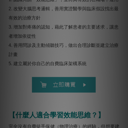
2. 改變⼤腦思考邏輯，善⽤實證醫學與臨床假設找出最
有效的治療⽅針
3. 增加對疼痛的認知，藉此了解患者的主要述求，讓患
者增加依從性
4. 善⽤問診及主動傾聽技巧，做出合理診斷並建立治療
計畫
5. 建立屬於你⾃⼰的⾃費臨床架構系統
【什麼人適合學習效能思維？】
完全沒有自費徒手保健（物理治療）的經驗，但想要建