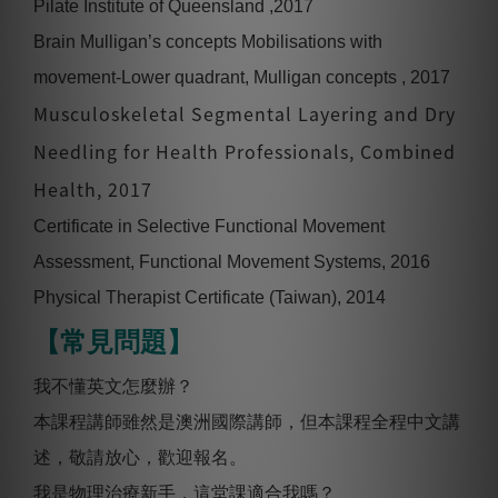
Pilate Institute of Queensland ,2017
Brain Mulligan’s concepts Mobilisations with
movement-Lower quadrant, Mulligan concepts , 2017
Musculoskeletal Segmental Layering and Dry
Needling for Health Professionals, Combined
Health, 2017
Certificate in Selective Functional Movement
Assessment, Functional Movement Systems, 2016
Physical Therapist Certificate (Taiwan), 2014
【常見問題】
我不懂英文怎麼辦？
本課程講師雖然是澳洲國際講師，但本課程全程中文講
述，敬請放心，歡迎報名。
我是物理治療新手，這堂課適合我嗎？