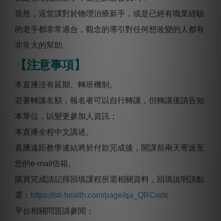
當然，這堂課對於物理治療新手，或是已經有職業經驗
的老手都非常適合，觀念的導引對任何想改變的人都有
非常大的幫助。
【注意事項】
本直播沒有延期、轉班機制。
若要轉讓名額，報名者可以自行轉讓，但轉讓後請告知
本單位，以變更參加人資訊；
本直播全程中文講述。
直播遠距教學連結將於付款完成後，開課前兩天寄送至
您的e-mail信箱。
購買完成請記得回填課程所需相關資料，回填說明請點
選：
https://str-health.com/page/qa_QRCode
平台相關問題請參閱：