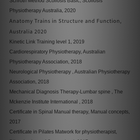
Schroth Method Scoliosis Basic, Scoliosis
Physiotherapy Australia, 2020
Anatomy Trains in Structure and Function,
Australia 2020
Kinetic Link Training level 1, 2019
Cardiorespiratory Physiotherapy, Australian
Physiotherapy Association, 2018
Neurological Physiotherapy , Australian Physiotherapy
Association, 2018
Mechanical Diagnosis Therapy-Lumbar spine , The
Mckenzie Institute International , 2018
Certificate in Spinal Manual therapy, Manual concepts,
2017
Certificate in Pilates Matwork for physiotherapist,