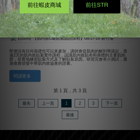
閱讀更多
肌內效C級認證課程
分類:
2024-08-13 01:25:45
建立時間:
2024-08-13 01:26:14
最後更新:
即便沒有任何基礎也可以來參加，講師會從肌肉的解剖學講起，透
過2天的肌內效貼紮實作課程，認識肌內效貼布和身體的主要肌肉
群，並實地練習貼紮方式及了解貼紮原因。研習完會有小測試，通
過後會頒發中華肌內效協會的證書。
閱讀更多
第 1 頁，共 3 頁
最先
上一頁
1
2
3
下一頁
最後