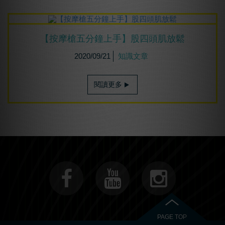
【按摩槍五分鐘上手】股四頭肌放鬆
2020/09/21
知識文章
閱讀更多
PAGE TOP