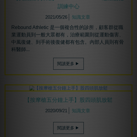
訓練中心
2021/05/26
知識文章
Rebound Athletic 是一個複合性的診所，顧客群從職
業運動員到一般大眾都有，治療範圍則從運動傷害、
中風復健、到手術後復健都有包含。內部人員則有骨
科醫師...
閱讀更多
【按摩槍五分鐘上手】股四頭肌放鬆
2020/09/21
知識文章
閱讀更多