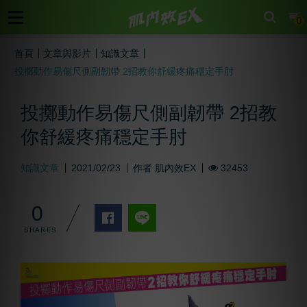
cart
0
首頁
文章與影片
知識文章
投擲動作易傷尺側副韌帶 2招教你舒緩疼痛穩定手肘
投擲動作易傷尺側副韌帶 2招教
你舒緩疼痛穩定手肘
知識文章
2021/02/23
作者
肌內效EX
32453
0