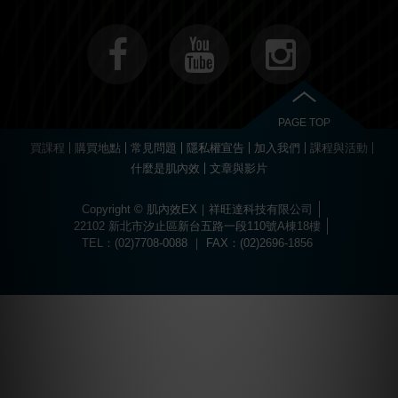
PAGE TOP
買課程
購買地點
常見問題
隱私權宣告
加入我們
課程與活動
什麼是肌內效
文章與影片
Copyright © 肌內效EX｜祥旺達科技有限公司
22102 新北市汐止區新台五路一段110號A棟18樓
TEL：(02)7708-0088 ｜ FAX：(02)2696-1856
Choose
Online Pharmacy without prescription
today.
The best drugs for sports at
https://worldhgh.best/
. Choose what you like.
Вы можете пройти быструю регистрацию и забрать свой приветственный
Огромный ассортимент сертифицированных слотов и настольных игр
1xbet türkiye
kullanıcılarına özel bonuslar ve promosyonlar sunar.
Современное
казино водка
предлагает лицензионные игровые автоматы
Для быстрого пополнения баланса и моментального вывода средств
Если основной ресурс заблокирован, актуальное
водка казино зеркало
Играй в
вавада
и получай бонусы за каждый спин прямо сейчас!
The
бонус, посетив
водка казино официальный сайт
.
ждет каждого пользователя в
казино водка
.
с высоким уровнем отдачи средств.
используйте личный кабинет в
vodka bet
.
поможет быстро восстановить доступ к личному кабинету.
popular
game
aviator
offers
a
dynamic
experience