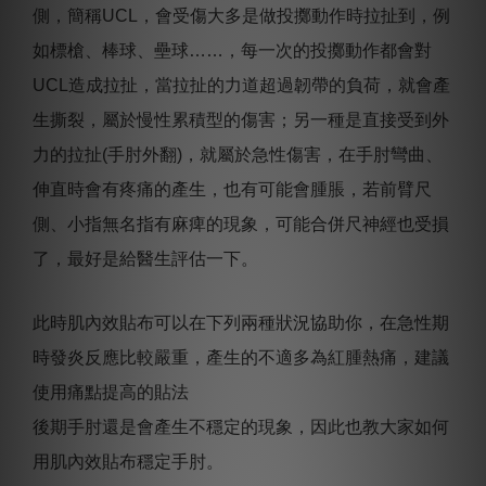
側，簡稱UCL，會受傷大多是做投擲動作時拉扯到，例
如標槍、棒球、壘球……，每一次的投擲動作都會對
UCL造成拉扯，當拉扯的力道超過韌帶的負荷，就會產
生撕裂，屬於慢性累積型的傷害；另一種是直接受到外
力的拉扯(手肘外翻)，就屬於急性傷害，在手肘彎曲、
伸直時會有疼痛的產生，也有可能會腫脹，若前臂尺
側、小指無名指有麻痺的現象，可能合併尺神經也受損
了，最好是給醫生評估一下。
此時肌內效貼布可以在下列兩種狀況協助你，在急性期
時發炎反應比較嚴重，產生的不適多為紅腫熱痛，建議
使用痛點提高的貼法
後期手肘還是會產生不穩定的現象，因此也教大家如何
用肌內效貼布穩定手肘。