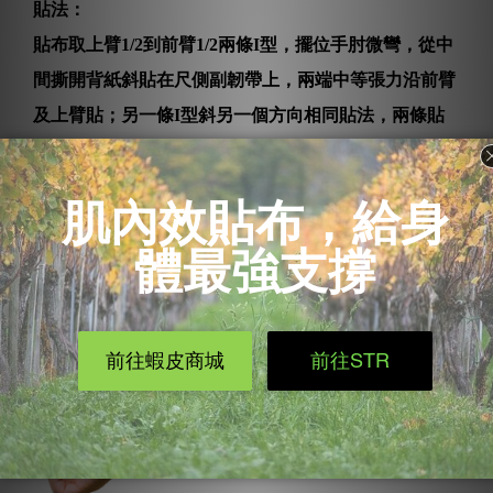
貼法：
貼布取上臂1/2到前臂1/2兩條I型，擺位手肘微彎，從中
間撕開背紙斜貼在尺側副韌帶上，兩端中等張力沿前臂
及上臂貼；另一條I型斜另一個方向相同貼法，兩條貼
布會在尺側副韌帶交錯形成一個大叉叉。