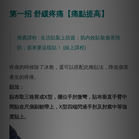
第一招 舒緩疼痛【痛點提高】
推薦課程 : 生活貼紮上肢篇：肌內效貼紮傷害預
防，原來要這樣貼！ (線上課程)
疼痛的時候除了冰敷，還可以搭配此種貼法，降低傷害
產生的疼痛。
貼法：
貼布取三格剪成X型，擺位手肘微彎，貼布垂直手臂中
間貼在尺側副韌帶上，X型四端閃過手肘及肘窩中等強
度貼上。