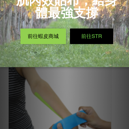
手肘時，不要拉太多的張力，這樣才能更有效的放鬆肌
肉哦!
Step 3：
剪下一條約2~3格長度的貼布，橫向貼於手腕的背側。
可以略帶一點拉力。