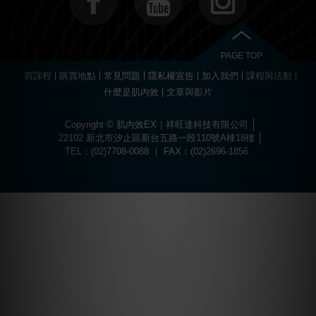
PAGE TOP
買課程
購買地點
常見問題
隱私權宣告
加入我們
課程與活動
什麼是肌內效
文章與影片
Copyright © 肌內效EX｜祥旺達科技有限公司
22102 新北市汐止區新台五路一段110號A棟18樓
TEL：(02)7708-0088 ｜ FAX：(02)2696-1856
Choose
Online Pharmacy without prescription
today.
The best drugs for sports at
https://worldhgh.best/
. Choose what you like.
Вы можете пройти быструю регистрацию и забрать свой приветственный
Огромный ассортимент сертифицированных слотов и настольных игр
1xbet türkiye
kullanıcılarına özel bonuslar ve promosyonlar sunar.
Современное
казино водка
предлагает лицензионные игровые автоматы
Для быстрого пополнения баланса и моментального вывода средств
Если основной ресурс заблокирован, актуальное
водка казино зеркало
Играй в
вавада
и получай бонусы за каждый спин прямо сейчас!
The
бонус, посетив
водка казино официальный сайт
.
ждет каждого пользователя в
казино водка
.
с высоким уровнем отдачи средств.
используйте личный кабинет в
vodka bet
.
поможет быстро восстановить доступ к личному кабинету.
popular
game
aviator
offers
a
dynamic
experience
where
timing
and