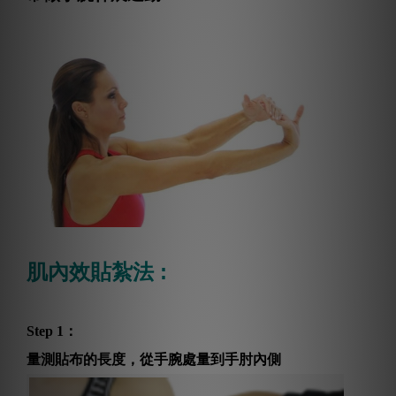
肌內效貼紮法 :
Step 1：
量測貼布的長度，從手腕處量到手肘內側