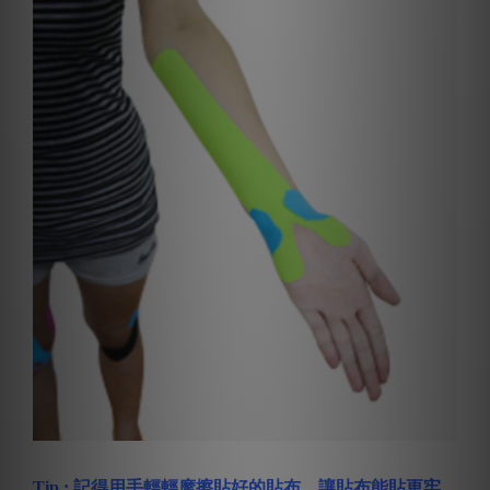
Tip : 記得用手輕輕摩擦貼好的貼布，讓貼布能貼更牢