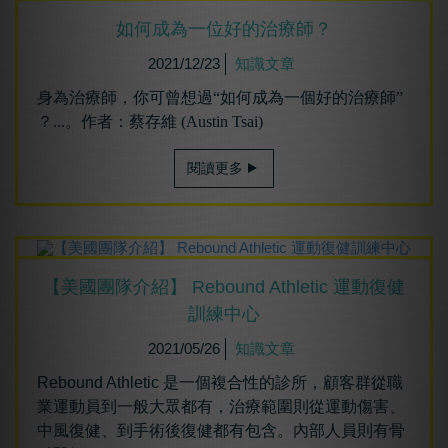
如何成為⼀位好的治療師？
2021/12/23
知識文章
身為治療師，你可曾想過“如何成為一個好的治療師”
？...。作者：蔡存維 (Austin Tsai)
閱讀更多
【美國團隊介紹】 Rebound Athletic 運動復健
訓練中心
2021/05/26
知識文章
Rebound Athletic 是一個複合性的診所，顧客群從職
業運動員到一般大眾都有，治療範圍則從運動傷害、
中風復健、到手術後復健都有包含。內部人員則有骨