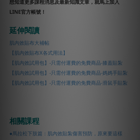
想知道更多課程消息及最新知識文章，就馬上加入
LINE官方帳號！
延伸閱讀
肌內效貼布大補帖
【肌內效貼布X各式用法】
【肌內效試用包】-只需付運費的免費商品-膝蓋貼紮
【肌內效試用包】-只需付運費的免費商品-媽媽手貼紮
【肌內效試用包】-只需付運費的免費商品
-滑鼠手貼紮
相關課程
●馬拉松下肢篇：肌內效貼紮傷害預防，原來要這樣