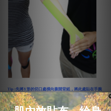
Tip :先將Y形的切口處橫向撕開背紙，將此處貼在手腕
上作為基底將錨點貼好。如此一來便能精準的將Y形切
口貼在理想的位置上。記得，下好錨點要開始向上貼到