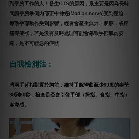
到手腕工作的人！發生CTS的原因，最主要是因為長時
間讓手腕掌側內部正中神經(Median nerve)受到壓迫，
導致手部動作受到影響，輕者會產生無力、痠麻，或疼
痛等症狀，若是沒有及時處理可能會導致手部肌肉萎
縮，是不可輕忽的症狀
自我檢測法 :
將兩手背相對置於胸前，維持手腕彎曲至少90度的姿勢
30到60秒，檢查是否會引發手部（拇指、食指、中指）
麻痺感。