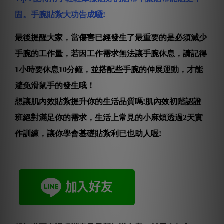
固。手腕貼紮大功告成囉!
最後提醒大家，當傷害已經發生了最重要的是必須減少
手腕的工作量，若因工作需求無法讓手腕休息，請記得
1小時要休息10分鐘，並搭配些手腕的伸展運動，才能
避免滑鼠手的發生哦！
想
讓肌內效貼紮提升你的生活品質嗎!肌內效初階認證
班絕對滿足你的需求，生活上常見的小麻煩透過2天實
作訓練，讓你學會基礎貼紮利已也助人喔!