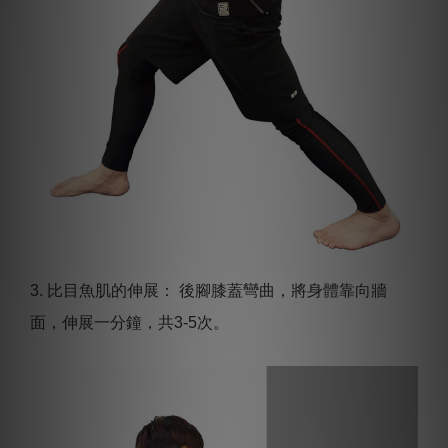
3. 比目魚肌的伸展： 後腳膝蓋彎曲，將身體靠向牆
面，伸展一分鐘，共3-5次。