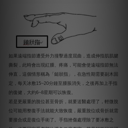
如果遠端指節遭受外力撞擊過度屈曲，造成伸指肌肌腱
撕裂，此時會出現紅腫、疼痛，可能會使遠端指節無法
伸直，這個情形稱為「鎚狀指」，在急性期需要副木固
定，每天冰敷15~20分鐘至腫脹消失，之後再加上手指
的復健，大約6~8星期可以恢復。
若是更嚴重的脫位甚至骨折，就要送醫處理了，輕微脫
位可能用整復手法就能大致恢復，嚴重脫位或骨折就需
要接合或是復位手術了。手指挫傷處理除了要冰敷之