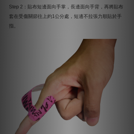
Step 2：貼布短邊面向手掌，長邊面向手背，再將貼布
套在受傷關節往上約1公分處，短邊不拉張力順貼於手
指。