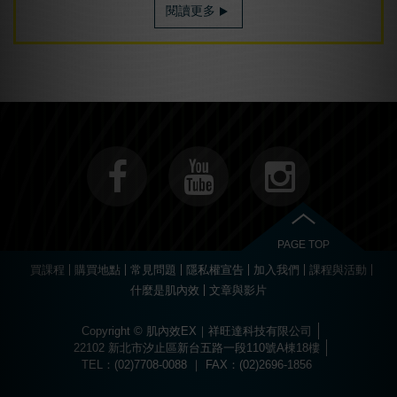
閱讀更多
PAGE TOP
買課程
購買地點
常見問題
隱私權宣告
加入我們
課程與活動
什麼是肌內效
文章與影片
Copyright © 肌內效EX｜祥旺達科技有限公司
22102 新北市汐止區新台五路一段110號A棟18樓
TEL：(02)7708-0088 ｜ FAX：(02)2696-1856
Choose
Online Pharmacy without prescription
today.
The best drugs for sports at
https://worldhgh.best/
. Choose what you like.
Вы можете пройти быструю регистрацию и забрать свой приветственный
Огромный ассортимент сертифицированных слотов и настольных игр
1xbet türkiye
kullanıcılarına özel bonuslar ve promosyonlar sunar.
Современное
казино водка
предлагает лицензионные игровые автоматы
Для быстрого пополнения баланса и моментального вывода средств
Если основной ресурс заблокирован, актуальное
водка казино зеркало
Играй в
вавада
и получай бонусы за каждый спин прямо сейчас!
The