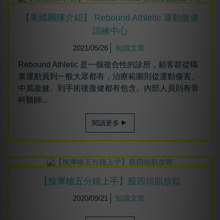
【美國團隊介紹】 Rebound Athletic 運動復健
訓練中心
2021/05/26
知識文章
Rebound Athletic 是一個複合性的診所，顧客群從職
業運動員到一般大眾都有，治療範圍則從運動傷害、
中風復健、到手術後復健都有包含。內部人員則有骨
科醫師...
閱讀更多
【按摩槍五分鐘上手】股四頭肌放鬆
2020/09/21
知識文章