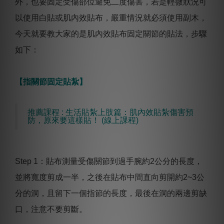
外，也要固定受傷部位避免二度傷害，若是輕微狀況可
以使用白貼或肌內效貼布，嚴重情況就必須使用副木，
今天就要教大家的是肌內效貼布固定關節的貼法，步驟
如下：
【指關節固定貼紮】
推薦課程 : 生活貼紮上肢篇：肌內效貼紮傷害預
防，原來要這樣貼！ (線上課程)
Step 1：貼布測量受傷關節到過手腕約2公分的長度，
並將寬度剪成一半，之後在貼布中間直向剪開約2~3公
分的洞，且留下一個指節的長度，最後在洞的兩邊剪缺
口，注意不要剪斷。