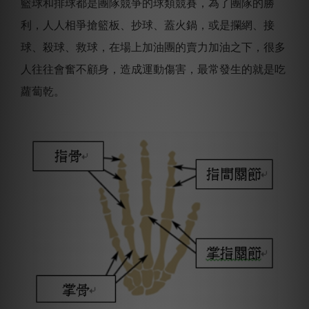
籃球和排球都是團隊競爭的球類競賽，為了團隊的勝
利，人人相爭搶籃板、抄球、蓋火鍋，或是攔網、接
球、殺球、救球，在場上加油團的賣力加油之下，很多
人往往會奮不顧身，造成運動傷害，最常發生的就是吃
蘿蔔乾。