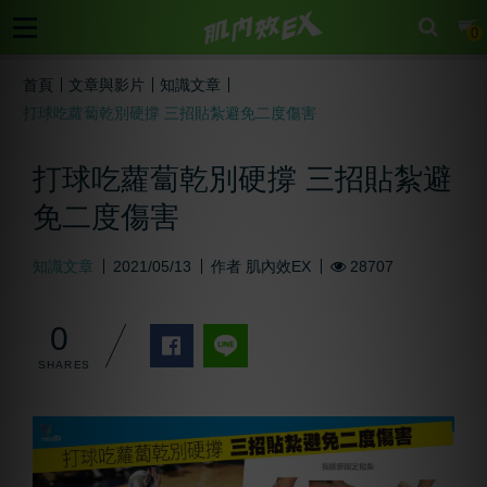
cart
0
首頁
文章與影片
知識文章
打球吃蘿蔔乾別硬撐 三招貼紮避免二度傷害
打球吃蘿蔔乾別硬撐 三招貼紮避
免二度傷害
知識文章
2021/05/13
作者
肌內效EX
28707
0