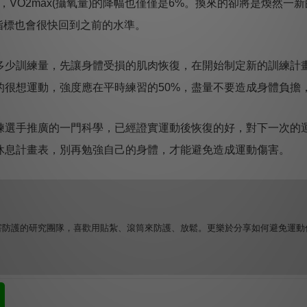
，VO2max(攝氧量)的降幅也僅僅是6%。換來的卻將是煥然
的指標也會很快回到之前的水準。
少訓練量，先讓身體受損的肌肉恢復，在開始制定新的訓練計
的很想運動，強度應在平時練習的50%，盡量不要造成身體負擔
選手推廣的一門科學，已經證實運動後恢復的好，對下一次的
休息計畫表，別再勉強自己的身體，才能避免造成運動傷害。
害防護的研究團隊，喜歡用貼紮、滾筒來防護、放鬆。更樂於分享如何避免運動