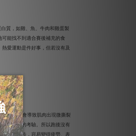
蛋白質，如雞、魚、牛肉和雞蛋製
地可能找不到適合賽後補充的食
。
熱愛運動是件好事，但若沒有及
。
。這種壓力會導致肌肉出現微撕裂
經受高強度的考驗。
所以跑後沒有
更多力氣跑步，容易變得疲勞、表