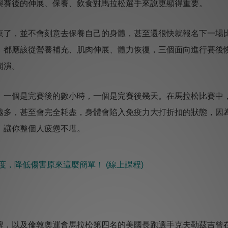
與賽後的伸展、保養、飲食對馬拉松選手來說更顯得重要。
了，並不會刻意去保養自己的身體，甚至還很快就報名下一場
，都應該從營養補充、肌肉伸展、體力恢復，三個面向進行賽後
崩潰。
一個是完賽後的數小時，一個是完賽後幾天。在馬拉松比賽中
越多，甚至會完全耗盡，身體會陷入免疫力大打折扣的狀態，因
，讓你整個人疲憊不堪。
度，降低傷害原來這麼簡單！ ​(線上課程)
，以及倫敦奧運會馬拉松第四名的美國長跑選手克夫勒茲吉曾在2