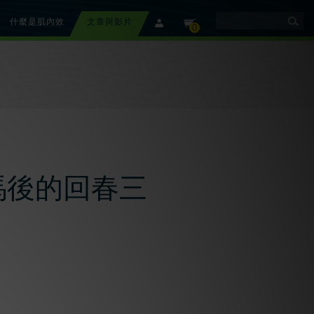
什麼是肌內效
文章與影片
member
cart
0
馬後的回春三