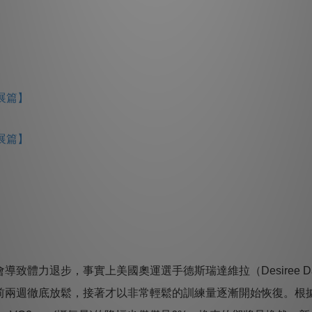
】
伸展篇】
伸展篇】
體力退步，事實上美國奧運選手德斯瑞達維拉（Desiree Da
前兩週徹底放鬆，接著才以非常輕鬆的訓練量逐漸開始恢復。
根