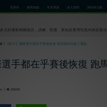
買課程
購買地點
常見問題
加入我們
課程與活動
總覽
關於肌內效課程
關於肌內效活動
知識文章
貼紮教學影片
多元的運動相關資訊，訓練、防護、新知及實用性肌內效貼紮法
練
【影片】國際選手都在乎賽後恢復 跑馬後的回春三要點
選手都在乎賽後恢復 跑
An
26656