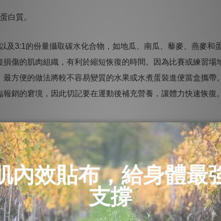
的蛋白質。
以及3:1的份量攝取碳水化合物，如地瓜、南瓜、藜麥、燕麥和
復損傷的肌肉組織，有利於縮短恢復的時間。
因為比賽或練習場
，最方便的做法將較不容易變質的水果或水煮蛋裝進便當盒攜帶
臨報銷的窘境，因此切記要在運動後補充營養，讓體力快速恢復
。每一步產生的壓力為體重對腳踝、膝蓋和臀部壓力的三至四倍
硬情況。身體各個部分—肌肉、韌帶、肌腱、乃至骨骼等，都會
失去彈性變得緊繃，跑者無法靠肌腱彈性協助前進，必須額外花