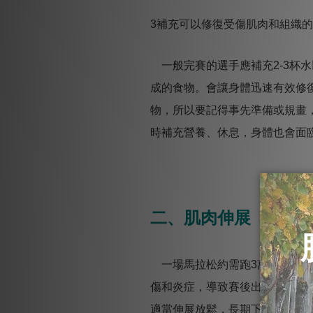
3補充可以修復受傷肌肉和組織
一般完賽的選手應補充2-3杯水
成的食物。會讓身體迅速有效修
物，所以要記得事先準備或規畫
時補充營養、休息，身體也會面
二、肌肉伸展
一場馬拉松約需跑3萬至5萬步
傷和炎症，導致賽後出現肌肉僵
適當伸展放鬆，長期下來肌肉會