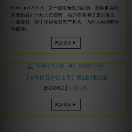
Rebound Athletic 是一個複合性的診所，顧客群從職
業運動員到一般大眾都有，治療範圍則從運動傷害、
中風復健、到手術後復健都有包含。內部人員則有骨
科醫師...
閱讀更多
【按摩槍五分鐘上手】股四頭肌放鬆
2020/09/21
知識文章
閱讀更多