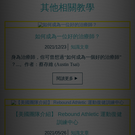
其他相關教學
如何成為⼀位好的治療師？
2021/12/23
知識文章
身為治療師，你可曾想過“如何成為一個好的治療師”
？...。作者：蔡存維 (Austin Tsai)
閱讀更多
【美國團隊介紹】 Rebound Athletic 運動復健
訓練中心
2021/05/26
知識文章