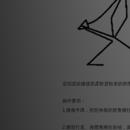
這招是給腿後肌柔軟度較差的初
操作要領：
1.微微半蹲，把想伸展的那隻腳
2.腰背打直、身體漸漸往前傾，