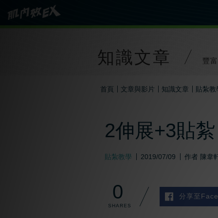
知識文章
豐富
首頁
文章與影片
知識文章
貼紮教
2伸展+3貼
貼紮教學
2019/07/09
作者
陳韋
0
分享至Face