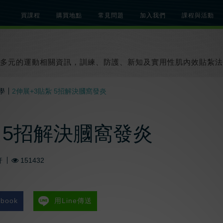
買課程
購買地點
常見問題
加入我們
課程與活動
總覽
關於肌內效課程
關於肌內效活動
知識文章
貼紮教學影片
多元的運動相關資訊，訓練、防護、新知及實用性肌內效貼紮法
學
2伸展+3貼紮 5招解決膕窩發炎
紮 5招解決膕窩發炎
軒
151432
book
用Line傳送