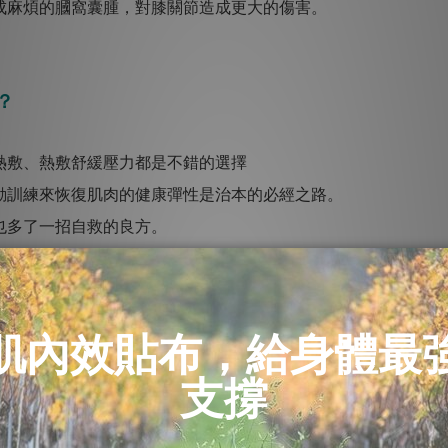
成麻煩的膕窩囊腫，對膝關節造成更大的傷害。
？
熱敷、熱敷舒緩壓力都是不錯的選擇
動訓練來恢復肌肉的健康彈性是治本的必經之路。
也多了一招自救的良方。
上去，重心放置在腳跟，使腳踝背曲勾起。