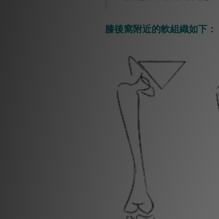
膝後窩附近的軟組織如下：