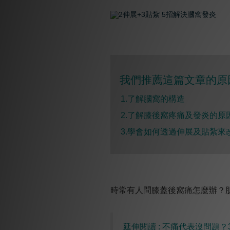
我們推薦這篇文章的原
1.了解
膕窩的構造
2.了解膝後窩疼痛及發炎的原
3.學會如何透過伸展及貼紮來
時常有人問膝蓋後窩痛怎麼辦？
延伸閱讀 : 不痛代表沒問題