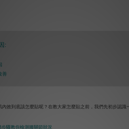
因:
因
改善
肌內效到底該怎麼貼呢？在教大家怎麼貼之前，我們先初步認識
？3步驟教你檢測膝關節狀況