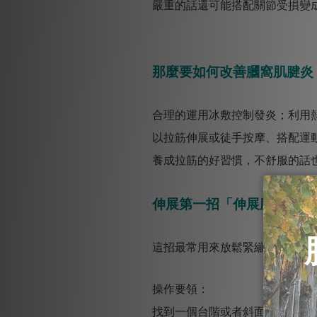
嚴重的話還可能搭配關節受損變
那麼要如何改善膕窩肌腱炎
合理的運用冰敷控制發炎；利用
以拉筋伸展或徒手按摩、搭配運
養成拉筋的好習慣，不舒服的話
伸展第一招「伸展腓腸肌」
這招最常用來放鬆緊繃的小腿。
操作要領：
找到一個台階或者斜面讓腳掌踩