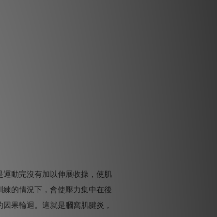
是運動完沒有加以伸展收操，使肌
訓練的情況下，會使壓力集中在後
的因果輪迴。這就是膕窩肌腱炎，