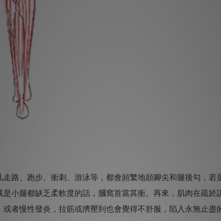
凡走路、跑步、衝刺、游泳等，都會頻繁地顛腳尖和腿後勾，若
或是小腿都缺乏柔軟度的話，膕窩首當其衝。再來，肌肉在疏於
，或者慢性發炎，拉筋或擠壓到也會覺得不舒服，陷入永無止盡