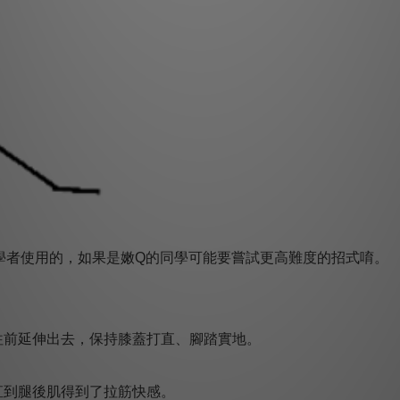
學者使用的，如果是嫩Q的同學可能要嘗試更高難度的招式唷。
往前延伸出去，保持膝蓋打直、腳踏實地。
直到腿後肌得到了拉筋快感。