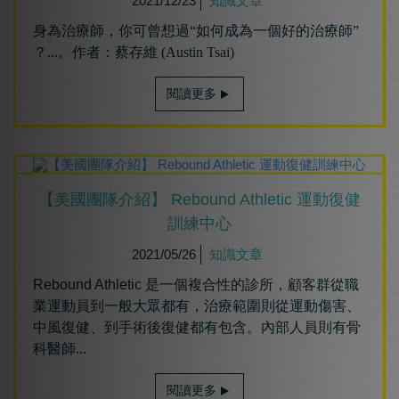
2021/12/23
知識文章
身為治療師，你可曾想過“如何成為一個好的治療師”
？...。作者：蔡存維 (Austin Tsai)
閱讀更多
【美國團隊介紹】 Rebound Athletic 運動復健
訓練中心
2021/05/26
知識文章
Rebound Athletic 是一個複合性的診所，顧客群從職
業運動員到一般大眾都有，治療範圍則從運動傷害、
中風復健、到手術後復健都有包含。內部人員則有骨
科醫師...
閱讀更多