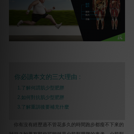
你必讀本文的三大理由 :
1.了解何謂肌少型肥胖
2.
如何對抗肌少型肥胖
3.
了解重訓後要補充什麼
你有沒有經歷過不管花多久的時間跑步都瘦不下來的