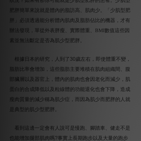
狀況
？如果有那你可能就是少肌型肥胖的患者。少肌型
肥胖簡單來說就是體內的脂訪高、肌肉少。
「少肌型肥
胖」必須透過能分析體內肌肉及脂肪佔比的機器，才有
辦法發現，單從外表胖瘦、實際體重、
BMI
數值這些因
素並無法斷定是否為肌少型肥胖
。
根據日本的研究，人到了
30
歲左右，
即使體重不變，
脂肪比率會增加，這些脂肪主要堆積在肌肉組織間、腹
部臟層以及器官上，體內的肌肉也會因老化而減少，肌
蛋白的合成降低以及粒線體的功能退化也會下降，造成
瘦肉質量的減少稱為肌少症，而因為肌少而肥胖的人就
是典型的肌少型肥胖。
看到這邊一定會有人說可是慢跑、腳踏車、健走不是
也能增加腿部肌肉嗎
?
事實上
長期跑步以及大量的跑步