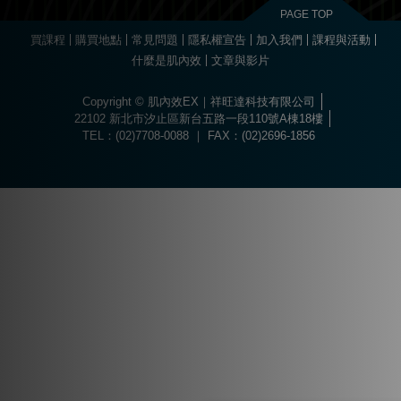
PAGE TOP
買課程
購買地點
常見問題
隱私權宣告
加入我們
課程與活動
什麼是肌內效
文章與影片
Copyright © 肌內效EX｜祥旺達科技有限公司
22102 新北市汐止區新台五路一段110號A棟18樓
TEL：(02)7708-0088 ｜ FAX：(02)2696-1856
Choose
Online Pharmacy without prescription
today.
The best drugs for sports at
https://worldhgh.best/
. Choose what you like.
Вы можете пройти быструю регистрацию и забрать свой приветственный
Огромный ассортимент сертифицированных слотов и настольных игр
1xbet türkiye
kullanıcılarına özel bonuslar ve promosyonlar sunar.
Современное
казино водка
предлагает лицензионные игровые автоматы
Для быстрого пополнения баланса и моментального вывода средств
Если основной ресурс заблокирован, актуальное
водка казино зеркало
Играй в
вавада
и получай бонусы за каждый спин прямо сейчас!
The
бонус, посетив
водка казино официальный сайт
.
ждет каждого пользователя в
казино водка
.
с высоким уровнем отдачи средств.
используйте личный кабинет в
vodka bet
.
поможет быстро восстановить доступ к личному кабинету.
popular
game
aviator
offers
a
dynamic
experience
where
timing
and
quick
decisions
matter