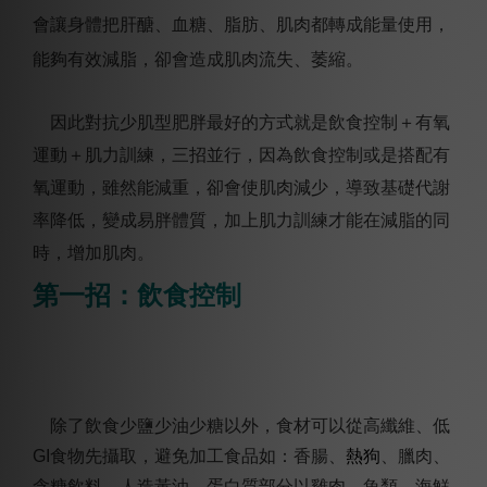
會讓身體把
肝醣、血糖、脂肪、肌肉都轉成能量使用，
能夠有效減脂，卻會造成肌肉流失、萎縮。
因此對抗少肌型肥胖最好的方式就是飲食控制＋有氧
運動＋肌力訓練，三招並行，因為飲食控制或是搭配有
氧運動，雖然能減重，卻會使肌肉減少，導致基礎代謝
率降低，變成易胖體質，加上肌力訓練才能在減脂的同
時，增加肌肉。
第一招：飲食控制
除了飲食少鹽少油少糖以外，食材可以從高纖維、低
GI
食物先攝取，避免加工食品如：香腸、
熱狗
、臘肉、
含糖飲料、人造黃油
。
蛋白質部分以雞肉、魚類、海鮮