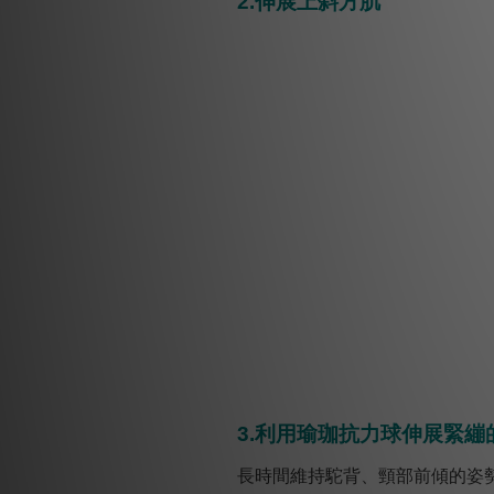
2.伸展上斜方肌
3.利用瑜珈抗力球伸展緊繃
長時間維持駝背、頸部前傾的姿