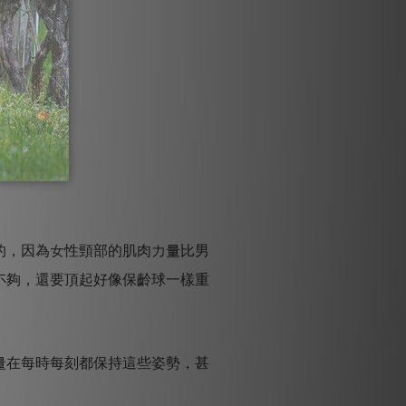
的，因為女性頸部的肌肉力量比男
不夠，還要頂起好像保齡球一樣重
量在每時每刻都保持這些姿勢，甚