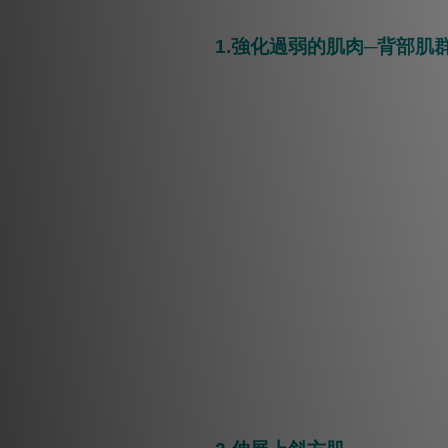
1.強化過弱的肌肉─背部肌