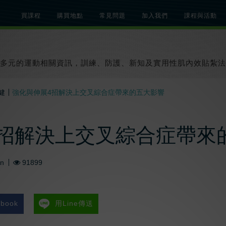
買課程
購買地點
常見問題
加入我們
課程與活動
總覽
關於肌內效課程
關於肌內效活動
知識文章
貼紮教學影片
多元的運動相關資訊，訓練、防護、新知及實用性肌內效貼紮法
健
強化與伸展4招解決上交叉綜合症帶來的五大影響
4招解決上交叉綜合症帶來
An
91899
book
用Line傳送