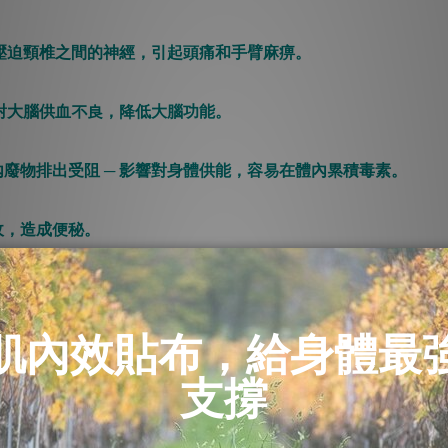
重可壓迫頸椎之間的神經，引起頭痛和手臂麻痹。
起對大腦供血不良，降低大腦功能。
內廢物排出受阻 ─ 影響對身體供能，容易在體內累積毒素。
收，造成便秘。
張縮短狀態，造成對大動脈和腔靜脈的壓迫，使心臟工作負擔加重