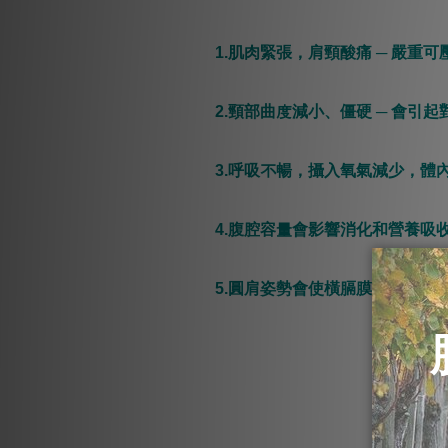
1.肌肉緊張，肩頸酸痛 ─ 嚴
2.頸部曲度減小、僵硬 ─ 會引
3.呼吸不暢，攝入氧氣減少，體
4.腹腔容量會影響消化和營養吸
5.圓肩姿勢會使橫膈膜處於緊