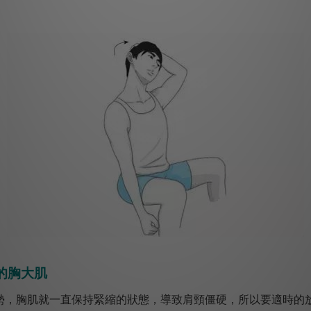
的胸大肌
勢，胸肌就一直保持緊縮的狀態，導致肩頸僵硬，所以要適時的