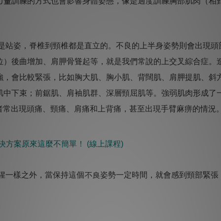
力量訓練的方式也會影響身體姿態，像是過度訓練胸部肌肉（相
是站姿，脊椎到頸椎都是直立的。不良的上半身姿勢則會出現頭
位）後曲增加、肩胛骨聳起等，就是我們常說的上交叉綜合症。
強，會比較緊張，比如胸大肌、胸小肌、背闊肌、肩胛提肌、斜
肌中下束；前鋸肌、肩袖肌群、深層頸屈肌等。強弱肌肉形成了
rome)。患者常出現頭痛、頸痛、肩痛和上背痛，甚至出現手臂麻痹的情況
決方案原來這麼不簡單！ ​(線上課程)
猩猩一樣之外，當保持這個不良姿勢一定時間，就會感到頸部緊張