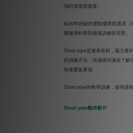
識的深度很廣度。
由
30
年經驗的運動傷害防護員（
國健身科學與傷後訓練研習營」
Slosh pipe
是健身器材，最主要
的訓練方法，現場操作讓你了解
S
快速重返賽場。
Slosh pipe
的教學訓練，留待課
Slosh pipe動作影片