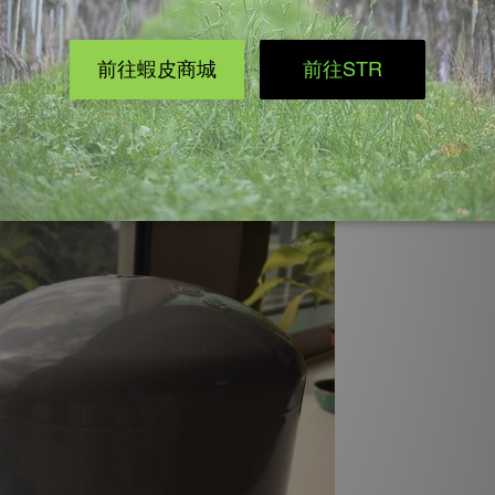
作這高
CP
的訓練道具。
硬質膠合劑和
PVC
油刷