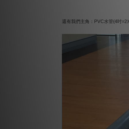
還有我們主角：
PVC
水管
(4
吋
=2