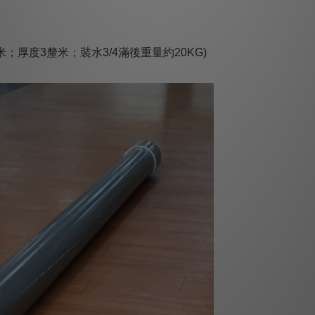
米；厚度
3
釐米；裝水
3/4
滿後重量約
20KG)