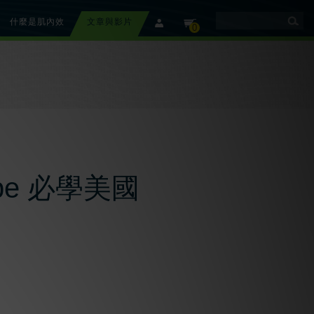
什麼是肌內效
文章與影片
member
cart
0
pe 必學美國