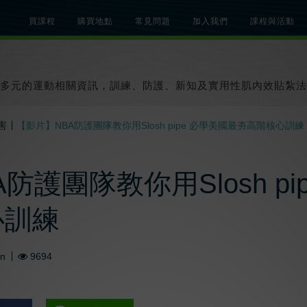
買課程
購買地點
常見問題
加入我們
課程與活動
總覽
關於肌內效課程
關於肌內效活動
知識文章
貼紮教學影片
多元的運動相關資訊，訓練、防護、新知及實用性肌內效貼紮法
害
【影片】NBA防護團隊教你用Slosh pipe 必學美國最夯高階核心訓練
防護團隊教你用Slosh pi
心訓練
An
9694