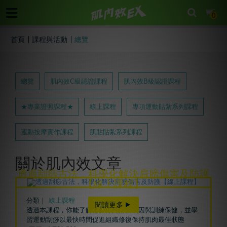
cart
0
首頁
課程與活動
總覽
總覽
肌內效C級認證課程
肌內效B級認證課程
★專業證照課程★
線上課程
專項運動貼紮系列課程
運動按摩實作課程
肌貼貼紮系列課程
關於肌內效文章
透過刮痧古法，科學化解決肩膀傷害及防護
【線上課程】
分類｜
線上課程
閱讀更多
透過本課程，你能了解肩關節的傷害成因與訓練保健，並學
習運動刮痧以最快時間促進組織修復保持肌肉最佳狀態