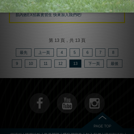
閱讀更多
分類｜
肌內效活動
肌內效EX招募實習生 快來加入我們吧!
第 13 頁，共 13 頁
最先
上一頁
4
5
6
7
8
9
10
11
12
13
下一頁
最後
PAGE TOP