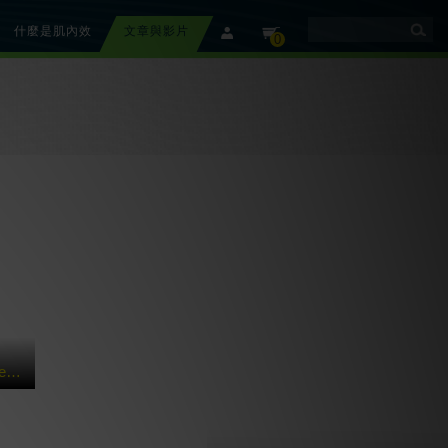
什麼是肌內效
文章與影片
member
cart
0
【美國團隊介紹】 Rebound Athletic 運動復健訓練中心