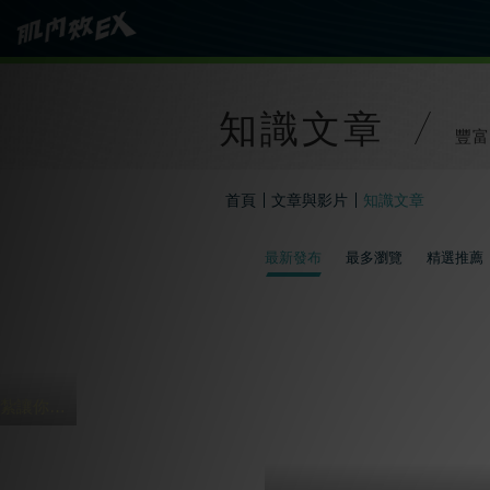
知識文章
豐富
首頁
文章與影片
知識文章
最新發布
最多瀏覽
精選推薦
過年打麻將 4貼紮讓你HOLD到三天三夜