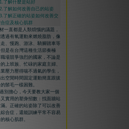
.了解什麼是站好
.
了解如何改善自己的站姿
.
了解正確的站姿如何改善交
綜合症及核心肌群
材一直都是人類煩惱的議題，
們透過有氧運動來燃燒脂肪，像
健走、慢跑、游泳、騎腳踏車等
。但是在台灣這種生活節奏極
、職場競爭強烈的國家，不論是
命的上班族、忙碌的家庭主婦、
課業壓力壓得喘不過氣的學生，
抽出空閒時間固定運動簡直跟拔
子的鬃毛一樣困難。
過別擔心，今天要教大家一個
單又實用的塑身招數：找面牆站
站滿。正確的站姿除了可以改善
叉綜合症，還能訓練平常不容易
用的核心肌群。