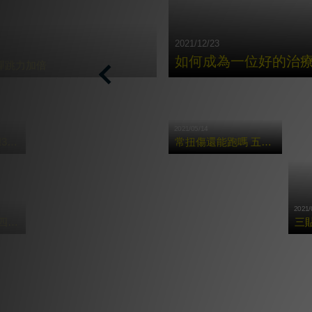
2021/12/23
如何成為⼀位好的治
彈跳力加倍
Previous
2021/05/14
按摩槍X症候群!3種常見痠痛的肌肉舒緩法!
常扭傷還能跑嗎 五招腳踝保養術讓你享受奔馳快感
2021/
按摩槍多好用?四大重點告訴你運動前後該怎麼用!
三
更多貼紮教學