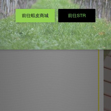
長
因
始
從
簡