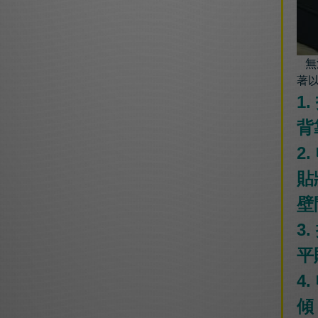
無
著
1
背
2
貼
壁
3
平
4
傾