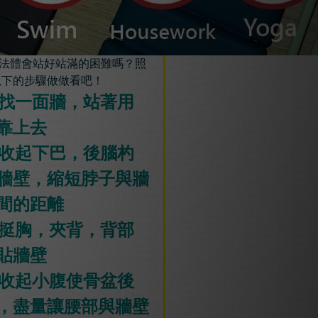
法體會站好站滿的困難嗎？照
以下的步驟做做看吧！
. 找一面牆，站著用
靠上去
. 收起下巴，後腦杓
牆壁，縮短脖子與牆
間的距離
. 挺胸，夾背，背部
貼牆壁
. 收起小腹使骨盆後
，盡量讓腰部與牆壁