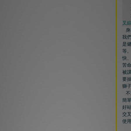
1
2
3
叉
身
我
是
等
快
苦
被
要
獅
不
簡
好
交
使