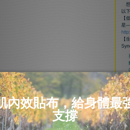
想
以
【
星
http
【生
Syn
其
是
發
膀
線
受
大