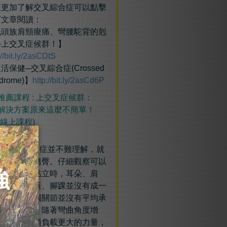
更加了解交叉綜合症可以點擊
下文章閱讀：
低頭族肩頸痠痛、彎腰駝背的剋
—上交叉症候群！】
://bit.ly/2asCDtS
活保健─交叉綜合症(Crossed
drome)】
http://bit.ly/2asCd6P
推薦課程 : 上交叉症候群：
解決方案原來這麼不簡單！ ​
(線上課程)
實交叉綜合症並不難理解，就
駝背與過度翹臀。
仔細觀察可以
現，很多人站立時，耳朵、肩
、骨盆、膝蓋、腳踝並沒有成一
。這代表各個關節並沒有平均承
身體的重量，隨著彎曲角度增
，關節也必須負載更大的力量，