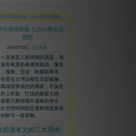
好站滿就能瘦 七個步驟改善
體態
2016/07/20
生活保健
材一直都是人類煩惱的議題，我
透過有氧運動來燃燒脂肪，像是
走、慢跑、游泳、騎腳踏車等
。但是在台灣這種生活節奏極
、職場競爭強烈的國家，不論是
命的上班族、忙碌的家庭主婦、
課業壓力壓得喘不過氣的學生，
抽出空閒時間固定運動簡直跟拔
子的鬃毛一樣困難。
必讀本文的三大理由 :