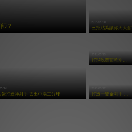
2021/05/20
療師？
三招貼紮讓你天天念書
2021/05/13
打球吃蘿蔔乾別硬撐 三招貼紮避免二度傷害
05/14
2021/05/12
貼紮打造神射手 丟出中場三分球
打造一雙金剛手 每局Strike沒問題