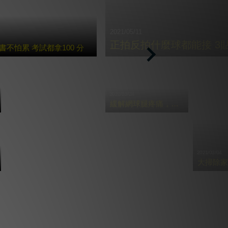
2021/05/11
正拍反拍什麼球都能接 3
不怕累 考試都拿100 分
Next
2021/03/24
緩解網球腿疼痛，必學三招貼紮
2021/03/04
大掃除家