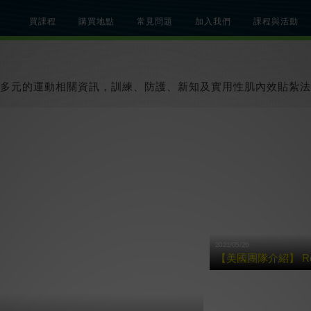
買課程
購買地點
常見問題
加入我們
課程與活動
總覽
關於肌內效課程
關於肌內效活動
知識文章
貼紮教學影片
多元的運動相關資訊，訓練、防護、新知及實用性肌內效貼紮法
2021/05/26