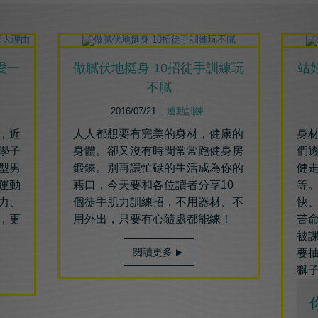
愛一
做膩伏地挺身 10招徒手訓練玩
站
不膩
2016/07/21
運動訓練
，近
人人都想要有完美的身材，健康的
身
學子
身體。卻又沒有時間常常跑健身房
們
型男
鍛鍊。別再讓忙碌的生活成為你的
健
運動
藉口，今天要和各位讀者分享10
等
力、
個徒手肌力訓練招，不用器材、不
快
，更
用外出，只要有心隨處都能練！
苦
被
閱讀更多
要
獅
你