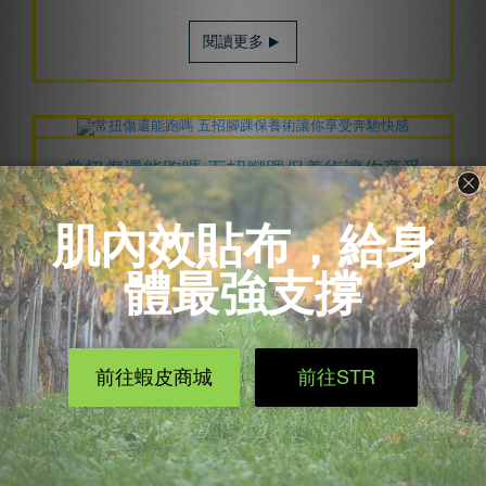
閱讀更多
常扭傷還能跑嗎 五招腳踝保養術讓你享受
奔馳快感
2021/05/14
知識文章
腳踝扭傷是各項運動中最常出現的傷害，就算是
平常走路也有可能會因為踩到不平穩的地面而導
致「翻船」
閱讀更多