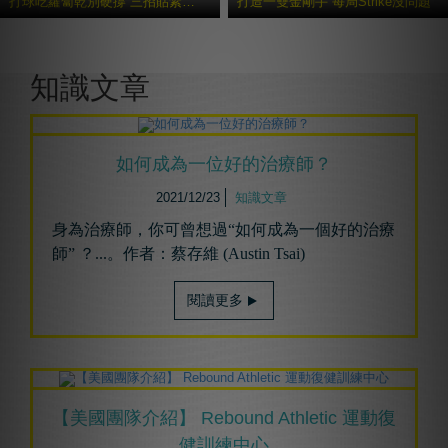
打球吃蘿蔔乾別硬撐 三招貼紮避免二度傷害
打造一雙金剛手 每局Strike沒問題
更多貼紮教學
知識文章
如何成為⼀位好的治療師？
2021/12/23
知識文章
身為治療師，你可曾想過“如何成為一個好的治療
師” ？...。作者：蔡存維 (Austin Tsai)
閱讀更多
【美國團隊介紹】 Rebound Athletic 運動復
健訓練中心