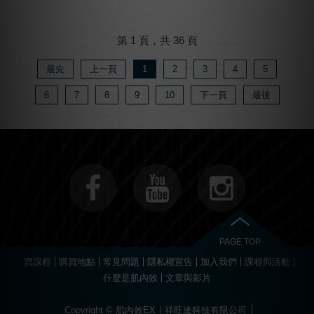
第 1 頁，共 36 頁
最先
上一頁
1
2
3
4
5
6
7
8
9
10
下一頁
最後
PAGE TOP
買課程
購買地點
常見問題
隱私權宣告
加入我們
課程與活動
什麼是肌內效
文章與影片
Copyright © 肌內效EX｜祥旺達科技有限公司