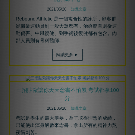
2021/05/26
知識文章
Rebound Athletic 是一個複合性的診所，顧客群
從職業運動員到一般大眾都有，治療範圍則從運
動傷害、中風復健、到手術後復健都有包含。內
部人員則有骨科醫師...
閱讀更多
三招貼紮讓你天天念書不怕累 考試都拿100
分
2021/05/20
知識文章
考試是學生的最大噩夢，為了取得理想的成績，
只能使出渾身解數來念書，拿出所有的精神力熬
夜衝刺苦
...