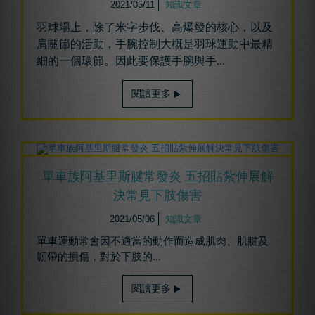
2021/05/11
知識文章
羽球場上，除了米字步伐、高爆發的核心，以及
肩關節的活動，手腕控制大概是羽球運動中最精
細的一個環節。因此要保護手腕與手
...
閱讀更多
單車族阿基里斯腱常發炎 五招貼紮伸展解
決常見下肢傷害
2021/05/06
知識文章
單車運動常會因不適當的動作而造成肌肉、肌腱及
韌帶的損傷，對於下肢的...
閱讀更多