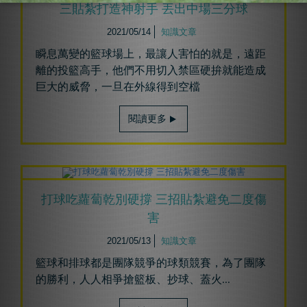
三貼紮打造神射手 丟出中場三分球
2021/05/14
知識文章
瞬息萬變的籃球場上，最讓人害怕的就是，遠距
離的投籃高手，他們不用切入禁區硬拚就能造成
巨大的威脅，一旦在外線得到空檔
閱讀更多
打球吃蘿蔔乾別硬撐 三招貼紮避免二度傷
害
2021/05/13
知識文章
籃球和排球都是團隊競爭的球類競賽，為了團隊
的勝利，人人相爭搶籃板、抄球、蓋火
...