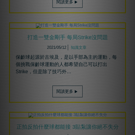
閱讀更多
打造一雙金剛手 每局Strike沒問題
2021/05/12
知識文章
保齡球起源於古埃及，是以手部為主的運動，每
個挑戰保齡球運動的人都希望自己可以打出
Strike，但是除了技巧外…
閱讀更多
正拍反拍什麼球都能接 3貼紮讓你絕不失分