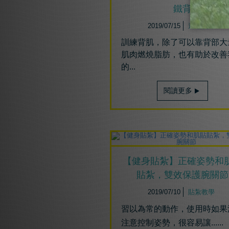
鐵背
2019/07/15
運動訓練
訓練背肌，除了可以靠背部大
肌肉燃燒脂肪，也有助於改善
的...
閱讀更多
【健身貼紮】正確姿勢和
貼紮，雙效保護腕關節
2019/07/10
貼紮教學
習以為常的動作，使用時如果
注意控制姿勢，很容易讓
......