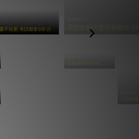
2021/05/11
正拍反拍什麼球都能接 3
不怕累 考試都拿100 分
Next
2021/03/24
緩解網球腿疼痛，必學三招貼紮
2021/03/04
大掃除家