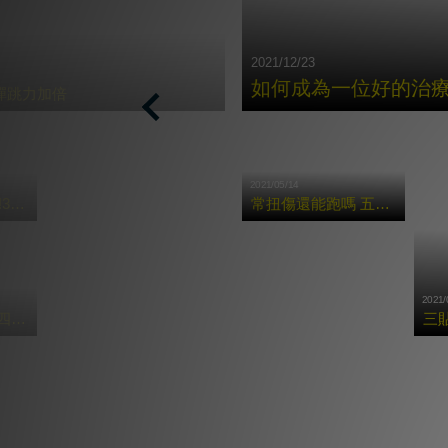
2021/12/23
如何成為⼀位好的治
彈跳力加倍
Previous
2021/05/14
按摩槍X症候群!3種常見痠痛的肌肉舒緩法!
常扭傷還能跑嗎 五招腳踝保養術讓你享受奔馳快感
2021/
按摩槍多好用?四大重點告訴你運動前後該怎麼用!
三
更多貼紮教學