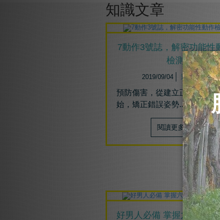
知識文章
7動作3號誌，解密功能性
檢測
2019/09/04
運動訓練
預防傷害，從建立正確的觀念
始，矯正錯誤姿勢......
閱讀更多
好男人必備 掌握六式打造