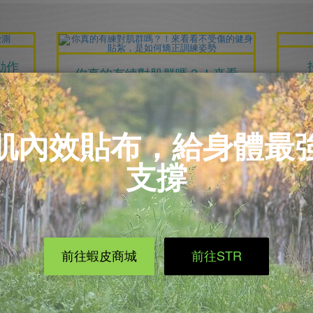
動作
你真的有練對肌群嗎？！來看
看不受傷的健身貼紮，是如何
矯正訓練姿勢
肌內
想要
開
2019/08/20
健身貼紮
人，
『加
近年來健身風氣日漸盛行，為了預
身難
防練出傷害，正確的觀念及姿勢便
而我
十分重要......
能碰
閱讀更多
完美
在