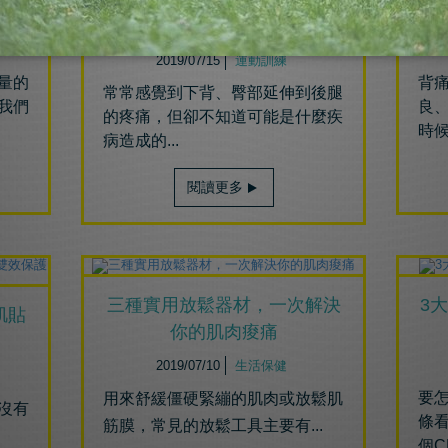
自主訓練必讀！3大規劃步
驟，有感提升運動成效
2019/07/15
運動訓練
量的
背
常常感覺到下背、臀部延伸到後腿
我們
良
的疼痛，但卻不知道可能是什麼疾
時候
病造成的...
閱讀更多
三種實用放鬆器材，一次解決
3
肌貼
你的肌肉痠痛
2019/07/10
生活保健
要
用來舒緩僵硬緊繃的肌肉或放鬆肌
沒有
條
筋膜，
常見的放鬆工具主要有...
個C