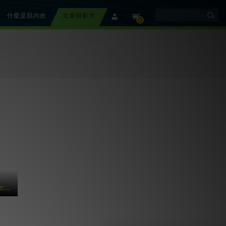
什麼是肌內效
文章與影片
member
cart
0
【美國團隊介紹】 Rebound Athletic 運動復健訓練中心