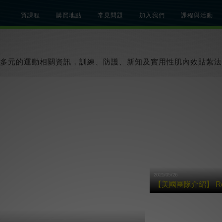
買課程
購買地點
常見問題
加入我們
課程與活動
總覽
關於肌內效課程
關於肌內效活動
知識文章
貼紮教學影片
多元的運動相關資訊，訓練、防護、新知及實用性肌內效貼紮法
2021/05/26