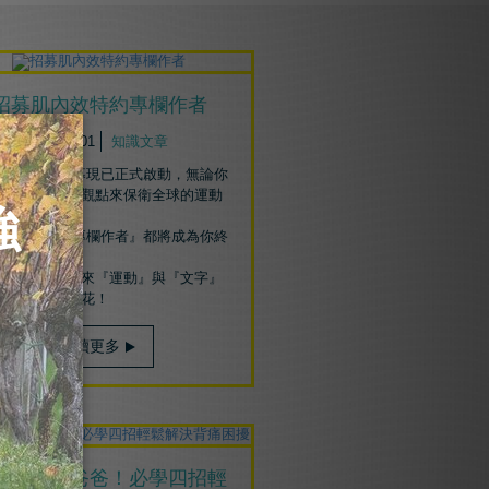
招募肌內效特約專欄作者
2019/08/01
知識文章
效EX作者招募現已正式啟動，無論你
怎樣用自己的觀點來保衛全球的運動
入肌內效EX專欄作者』都將成為你終
忘的經歷！
們也期待在未來『運動』與『文字』
撞出更多的火花！
閱讀更多
背後支持爸爸！必學四招輕