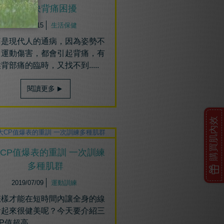
鬆解決背痛困擾
2019/07/15
生活保健
痛是現代人的通病，因為姿勢不
、運動傷害，都會引起背痛，有
背部痛的臨時，又找不到.....
閱讀更多
購買肌內效
大CP值爆表的重訓 一次訓練
多種肌群
2019/07/09
運動訓練
怎樣才能在短時間內讓全身的線
看起來很健美呢？今天要介紹三
P值超高...