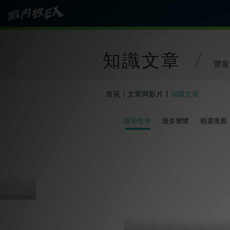
知識文章
豐富
首頁
文章與影片
知識文章
最新發布
最多瀏覽
精選推薦
過年打麻將 4貼紮讓你HOLD到三天三夜