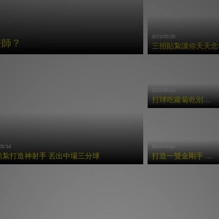
2021/05/20
療師？
三招貼紮讓你天天念書
2021/05/13
打球吃蘿蔔乾別硬撐 三招貼紮避免二度傷害
05/14
2021/05/12
貼紮打造神射手 丟出中場三分球
打造一雙金剛手 每局Strike沒問題