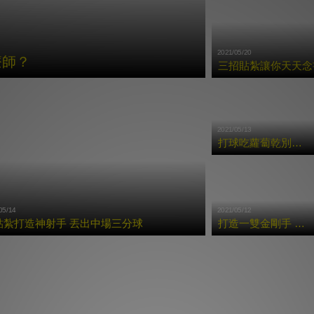
2021/05/20
療師？
三招貼紮讓你天天念書
2021/05/13
打球吃蘿蔔乾別硬撐 三招貼紮避免二度傷害
05/14
2021/05/12
貼紮打造神射手 丟出中場三分球
打造一雙金剛手 每局Strike沒問題