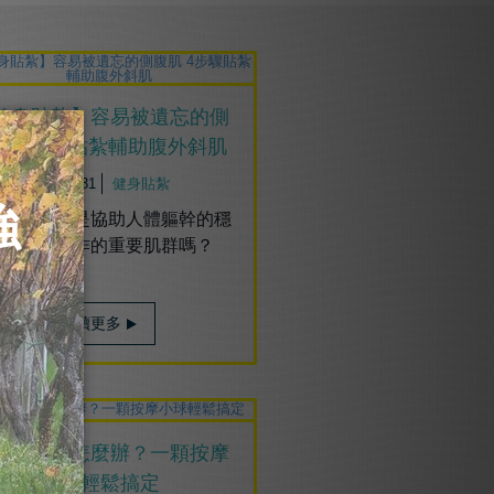
健身貼紮】容易被遺忘的側
肌 4步驟貼紮輔助腹外斜肌
2019/05/31
健身貼紮
知道側腹肌是協助人體軀幹的穩
並做迴旋動作的重要肌群嗎？
..
閱讀更多
底筋膜炎怎麼辦？一顆按摩
小球輕鬆搞定