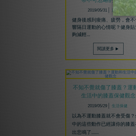
帶不可忽略的５件事！
2019/05/31
運動傷害
健身後感到痠痛、疲勞，會不
響隔日運動的心情呢？健身貼
夠減輕...
閱讀更多
不知不覺就傷了膝蓋？運
生活中的膝蓋保健觀念
2019/05/29
生活保健
以為不運動膝蓋就不會受傷？
中的這些動作已經讓你的膝蓋
出悲鳴了......