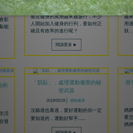
2019/05/30
運動訓練
最近健身的風潮越來越盛行
，不少
越
會影
人開始加入健身的行列，
要如何正
用
紮能
確且有效率的進行呢？
狀，
閱讀更多
「肌貼」，處理運動傷害的秘
滑
動和
密武器
2019/05/28
運動傷害
媽
沒聽過也看過，愛好運動的你一定
生活
要
要知道的，運動好幫手......
在發
媽媽
閱讀更多