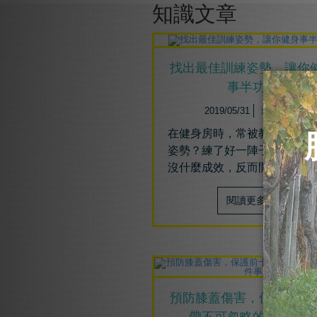
知識文章
找出最佳訓練姿勢，讓你
事半功倍
2019/05/31
運動傷害
在健身房時，常被教練或朋友
姿勢？
練了好一陣子，想練的
沒什麼成效，反而開始受傷...
閱讀更多
預防膝蓋傷害，保護前十