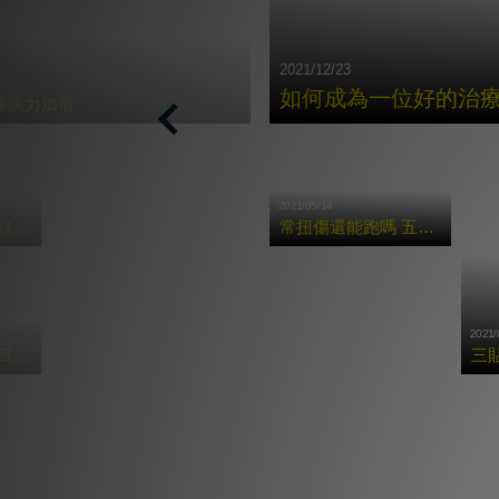
2021/12/23
如何成為⼀位好的治
彈跳力加倍
Previous
2021/05/14
按摩槍X症候群!3種常見痠痛的肌肉舒緩法!
常扭傷還能跑嗎 五招腳踝保養術讓你享受奔馳快感
2021/
按摩槍多好用?四大重點告訴你運動前後該怎麼用!
三
更多貼紮教學