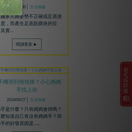
2019/05/30
生活保健
來越多人因姿勢不正確或足底使
過度，而產生足底筋膜炎的症
其實...
閱讀更多
購買肌內效
手機滑到拇指痛？小心媽媽
手找上你
2019/05/27
生活保健
媽手是什麼？只有媽媽會得嗎？
怎麼知道自己有沒有媽媽手？而
手的好發原因是......