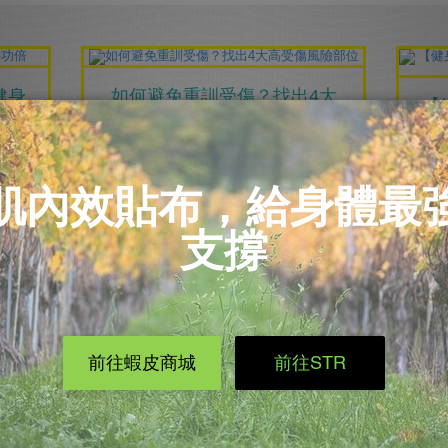
健身
如何避免重訓受傷？找出4大
【
高受傷風險部位
腹
2019/05/31
運動傷害
糾正
為什麼健身時某些部位特別容易受
你
部位
傷？除了姿勢不正確或肌肉緊繃，
定
還有...
當.
..
閱讀更多
多運動就好？三大正確觀念打
足
字韌
造自信身材