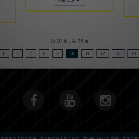
第 10 頁，共 36 頁
5
6
7
8
9
10
11
12
13
14
購買地點
常見問題
隱私權宣告
加入我們
課程與活動
什麼是肌內效
文