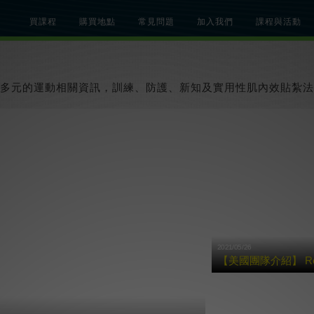
買課程
購買地點
常見問題
加入我們
課程與活動
總覽
關於肌內效課程
關於肌內效活動
知識文章
貼紮教學影片
多元的運動相關資訊，訓練、防護、新知及實用性肌內效貼紮法
2021/05/26