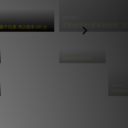
2021/05/11
正拍反拍什麼球都能接 3
不怕累 考試都拿100 分
Next
2021/03/24
緩解網球腿疼痛，必學三招貼紮
2021/03/04
大掃除家