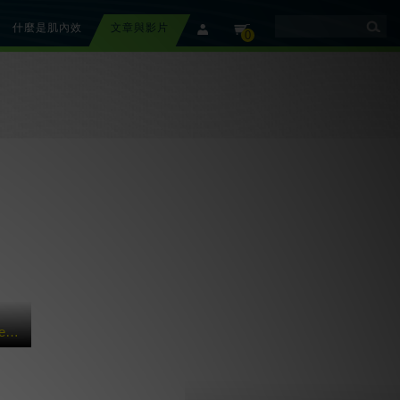
什麼是肌內效
文章與影片
member
cart
0
【美國團隊介紹】 Rebound Athletic 運動復健訓練中心