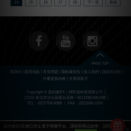
14
15
16
17
18
下一頁
最後
PAGE TOP
買課程
購買地點
常見問題
隱私權宣告
加入我們
課程與活動
什麼是肌內效
文章與影片
Copyright © 肌內效EX｜祥旺達科技有限公司
22102 新北市汐止區新台五路一段110號A棟18樓
TEL：(02)7708-0088 ｜ FAX：(02)2696-1856
Choose
Online Pharmacy without prescription
today.
The best drugs for sports at
https://worldhgh.best/
. Choose what you like.
Вы можете пройти быструю регистрацию и забрать свой приветственный
Огромный ассортимент сертифицированных слотов и настольных игр
1xbet türkiye
kullanıcılarına özel bonuslar ve promosyonlar sunar.
Современное
казино водка
предлагает лицензионные игровые автоматы
Для быстрого пополнения баланса и моментального вывода средств
Если основной ресурс заблокирован, актуальное
водка казино зеркало
Играй в
вавада
и получай бонусы за каждый спин прямо сейчас!
The
бонус, посетив
водка казино официальный сайт
.
ждет каждого пользователя в
казино водка
.
с высоким уровнем отдачи средств.
используйте личный кабинет в
vodka bet
.
поможет быстро восстановить доступ к личному кабинету.
popular
game
肌內效EX官網已停止電子商務平台、課程和商品銷售，請到STR運
aviator