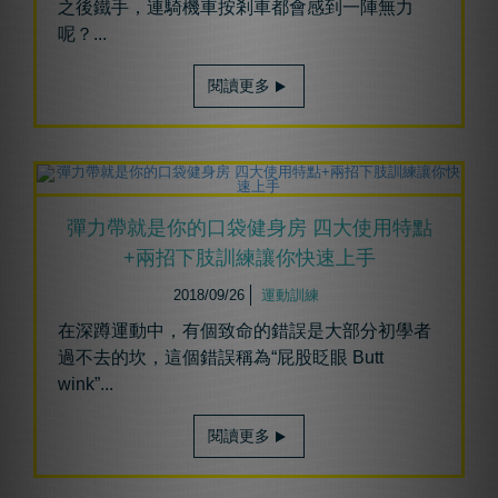
之後鐵手，連騎機車按剎車都會感到一陣無力
呢？...
閱讀更多
彈力帶就是你的口袋健身房 四大使用特點
+兩招下肢訓練讓你快速上手
2018/09/26
運動訓練
在深蹲運動中，有個致命的錯誤是大部分初學者
過不去的坎，這個錯誤稱為“屁股眨眼 Butt
wink”
...
閱讀更多