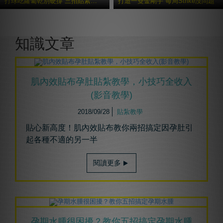
打球吃蘿蔔乾別硬撐 三招貼紮避免二度傷害
打造一雙金剛手 每局Strike沒問題
更多貼紮教學
知識文章
肌內效貼布孕肚貼紮教學，小技巧全收入
(影音教學)
2018/09/28
貼紮教學
貼心新高度！肌內效貼布教你兩招搞定因孕肚引
起各種不適的另一半
閱讀更多
孕期水腫很困擾？教你五招搞定孕期水腫