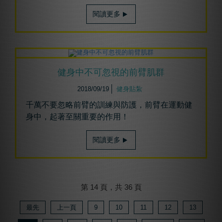
閱讀更多
健身中不可忽視的前臂肌群
2018/09/19
健身貼紮
千萬不要忽略前臂的訓練與防護，前臂在運動健
身中，起著至關重要的作用！
閱讀更多
第 14 頁，共 36 頁
最先
上一頁
9
10
11
12
13