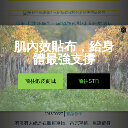
舉起手就會痛? 三絕招教你對付肩膀夾擠症
候群
2018/09/27
貼紮教學
肩膀附近可能產生的傷害百百種，必須有足夠的
經驗以及扎實專業的檢查才能確診出問題
...
閱讀更多
三招獨家貼紮 讓你告別手指手臂無力問題
2018/09/27
貼紮教學
有沒有人總是在搬運重物、吊完單槓、重訓健身