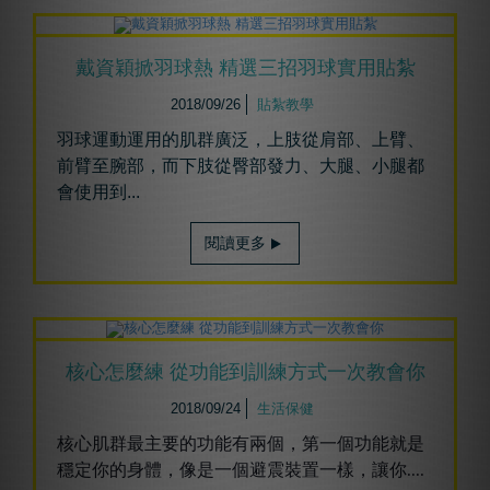
戴資穎掀羽球熱 精選三招羽球實用貼紮
2018/09/26
貼紮教學
羽球運動運用的肌群廣泛，上肢從肩部、上臂、
前臂至腕部，而下肢從臀部發力、大腿、小腿都
會使用到
...
閱讀更多
核心怎麼練 從功能到訓練方式一次教會你
2018/09/24
生活保健
核心肌群最主要的功能有兩個，第一個功能就是
穩定你的身體，像是一個避震裝置一樣，讓你
....