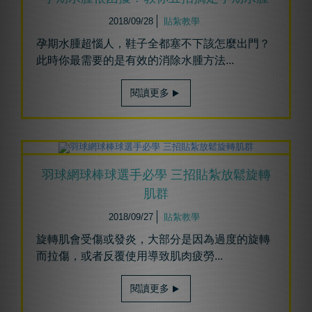
2018/09/28
貼紮教學
孕期水腫超惱人，鞋子全都塞不下該怎麼出門？
此時你最需要的是有效的消除水腫方法...
閱讀更多
羽球網球棒球選手必學 三招貼紮放鬆旋轉
肌群
2018/09/27
貼紮教學
旋轉肌會受傷或發炎，大部分是因為過度的旋轉
而拉傷，或者反覆使用導致肌肉疲勞...
閱讀更多